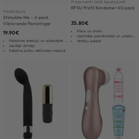
Prezervatīvi lielā iepakojumā
RFSU Profil Kondomer 60-pack
Piedāvājumi
Stimulate Me – 2-pack
35.80
€
Vibrerande Penisringar
Plāns un drošs
19.90
€
Optimālai piemērotībai un uzlabotām sajūtām
Palieliniet erekciju un aizkavējiet ejakulāciju
Vērtību pakete
Jaudīgs dzinējs
Palielina jutību sēklinieku maisiņā