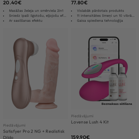
20.40
€
77.80
€
Masāžas želeja un smērviela 2in1
Vislabāk pārdotais produkts
Sniedz īpaši ilgstošu, eļļojošu efektu
11 intensitātes līmeņi un 10 vibrācijas funkcijas
Ar sasilšanas efektu
Gaisa spiediena tehnoloģija
Bezmaksas sūtīšana
Piedāvājumi
Lovense Lush 4 Kit
Piedāvājumi
Satisfyer Pro 2 NG + Realistisk
159.90
€
Dildo