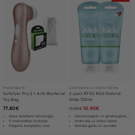
Piedāvājumi
Lubrikants uz ūdens bāzes
Satisfyer Pro 2 + Anti-Bacterial
2-pack RFSU Klick Natural
Toy Bag
Glide 100ml
77.80
€
10.90
€
17.80
€
Gaisa spiediena tehnoloģija
Dermatoloģiski un ginekoloģiski pārbaudīts
11 intensitātes funkcijas
Smērviela uz ūdens bāzes
Pieejams komplekts viņai
Neitrāla garša un aromāts