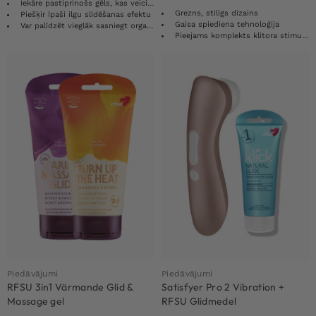
Iekāre pastiprinošs gēls, kas veicina sievietes vēlmi
Grezns, stilīgs dizains
Piešķir īpaši ilgu slīdēšanas efektu
Gaisa spiediena tehnoloģija
Var palīdzēt vieglāk sasniegt orgasmu
Pieejams komplekts klitora stimulācijai
Piedāvājumi
Piedāvājumi
RFSU 3in1 Värmande Glid &
Satisfyer Pro 2 Vibration +
Massage gel
RFSU Glidmedel