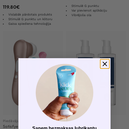
Stimulē G punktu
119.80
€
Var pievienot aplikāciju
Vislabāk pārdotais produkts
Vibrējoša ola
Stimulē G punktu un klitoru
Gaisa spiediena tehnoloģija
Piedāvājumi
Piedāvājumi
Satisfyer Pro 2 + Power Balls
BOO Delay Gel 50 ml +
Saņem bezmaksas lubrikantu