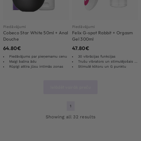
Piedāvājumi
Piedāvājumi
Cobeco Star White 50ml + Anal
Felix G-spot Rabbit + Orgasm
Douche
Gel 300ml
64.80
€
47.80
€
Piedāvājums par pieņemamu cenu
30 vibrācijas funkcijas
Maigi balina ādu
Trušu vibrators un stimulējošais gēls
Rūpīgi attīra jūsu intīmās zonas
Stimulē klitoru un G punktu
Ielādēt vairāk preču
1
Showing all 32 results