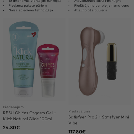
10 intensīvas vibrācijas funkcijas
Atsvaidziniet savu Fleshlight
Pieejama pakete pāriem
Piedāvājums par pieņemamu cenu
Gaisa spiediena tehnoloģija
Atjaunojošs pulveris
Piedāvājumi
Piedāvājumi
RFSU Oh Yes Orgasm Gel +
Satisfyer Pro 2 + Satisfyer Mini
Klick Natural Glide 100ml
Vibe
24.80
€
117.80
€