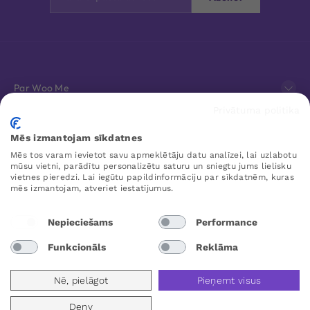
Par Woo Me
Privātuma politika
Klientu apkalpošana
Mēs izmantojam sīkdatnes
Mēs tos varam ievietot savu apmeklētāju datu analīzei, lai uzlabotu
Favorīti
mūsu vietni, parādītu personalizētu saturu un sniegtu jums lielisku
vietnes pieredzi. Lai iegūtu papildinformāciju par sīkdatnēm, kuras
mēs izmantojam, atveriet iestatījumus.
WOO ME
Nepieciešams
Performance
Funkcionāls
Reklāma
Latvia
Nē, pielāgot
Pieņemt visus
Deny