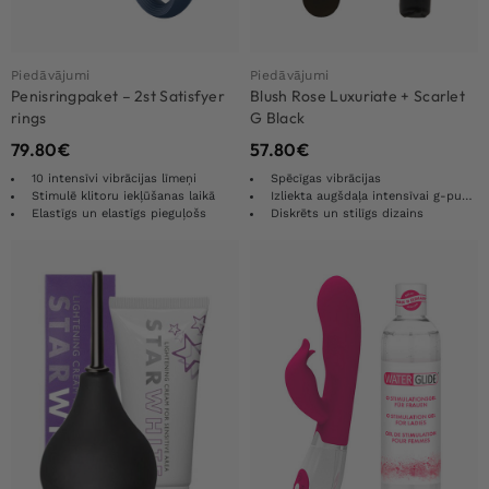
Piedāvājumi
Piedāvājumi
Penisringpaket – 2st Satisfyer
Blush Rose Luxuriate + Scarlet
rings
G Black
79.80
€
57.80
€
10 intensīvi vibrācijas līmeņi
Spēcīgas vibrācijas
Stimulē klitoru iekļūšanas laikā
Izliekta augšdaļa intensīvai g-punkta stimulācijai
Elastīgs un elastīgs pieguļošs
Diskrēts un stilīgs dizains