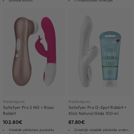
Stimulē klitoru
11 intensitātes funkcijas
Piedāvājumi
Piedāvājumi
Satisfyer Pro 2 NG + Rosa
Satisfyer Pro G-Spot Rabbit +
Rabbit
Klick Natural Glide 100 ml
102.80
€
87.80
€
Vislabāk pārdotais produkts
Zviedrijā vislabāk pārdotās smērvielas