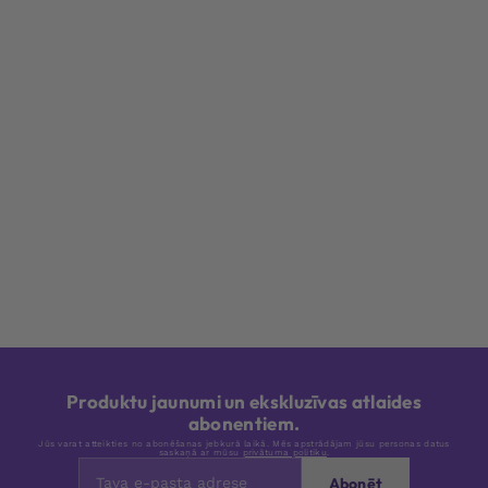
Produktu jaunumi un ekskluzīvas atlaides
abonentiem.
Jūs varat atteikties no abonēšanas jebkurā laikā. Mēs apstrādājam jūsu personas datus
saskaņā ar mūsu
privātuma politiku
.
Abonēt