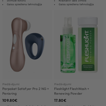
Stimulē klitoru
Kvalitatīvi labs zīmols
Gaisa spiediena tehnoloģija
Gaisa spiediena tehnoloģija
Piedāvājumi
Piedāvājumi
Parpaket Satisfyer Pro 2 NG +
Fleshlight FleshWash +
Penisring
Renewing Powder
109.80
€
17.80
€