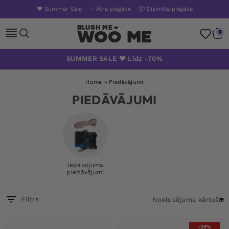
❤️ Summer Sale
✨ Ātra piegāde
📦 Diskrēta piegāde
Woo Me
0
Pāriet
SUMMER SALE ❤️ Līdz -70%
uz
saturu
Home
»
Piedāvājumi
PIEDĀVĀJUMI
Iepakojuma
piedāvājumi
Filtrs
-39%