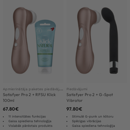
A
pmierinātāja paketes piedāvājums
Piedāvājumi
Satisfyer Pro 2 + RFSU Klick
Satisfyer Pro 2 + G-Spot
100ml
Vibrator
67.80
€
97.80
€
11 intensitātes funkcijas
Stimulē G-punk un klitoru
Gaisa spiediena tehnoloģija
Spēcīgas vibrācijas
Vislabāk pārdotais produkts
Gaisa spiediena tehnoloģija