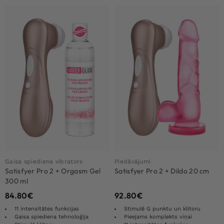
Gaisa spiediena vibrators
Piedāvājumi
Satisfyer Pro 2 + Orgasm Gel
Satisfyer Pro 2 + Dildo 20 cm
300 ml
84.80
€
92.80
€
11 intensitātes funkcijas
Stimulē G punktu un klitoru
Gaisa spiediena tehnoloģija
Pieejams komplekts viņai