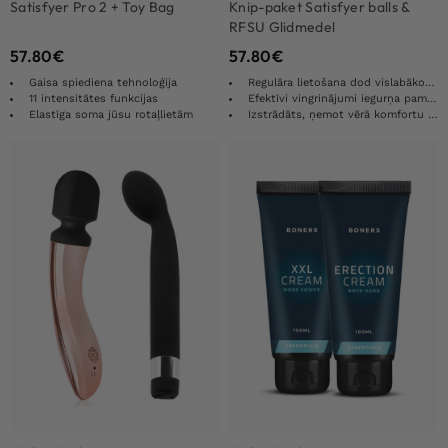
Satisfyer Pro 2 + Toy Bag
Knip-paket Satisfyer balls &
RFSU Glidmedel
57.80
€
57.80
€
Gaisa spiediena tehnoloģija
Regulāra lietošana dod vislabāko rezultātu
11 intensitātes funkcijas
Efektīvi vingrinājumi iegurņa pamatnes muskuļiem
Elastīga soma jūsu rotaļlietām
Izstrādāts, ņemot vērā komfortu un dizainu