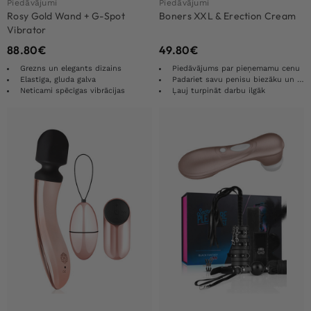
Piedāvājumi
Piedāvājumi
Rosy Gold Wand + G-Spot
Boners XXL & Erection Cream
Vibrator
88.80
€
49.80
€
Grezns un elegants dizains
Piedāvājums par pieņemamu cenu
Elastīga, gluda galva
Padariet savu penisu biezāku un lielāku
Neticami spēcīgas vibrācijas
Ļauj turpināt darbu ilgāk