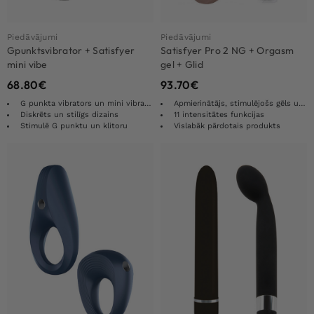
Piedāvājumi
Piedāvājumi
Gpunktsvibrator + Satisfyer
Satisfyer Pro 2 NG + Orgasm
mini vibe
gel + Glid
68.80
€
93.70
€
G punkta vibrators un mini vibrators
Apmierinātājs, stimulējošs gēls un smērviela
Diskrēts un stilīgs dizains
11 intensitātes funkcijas
Stimulē G punktu un klitoru
Vislabāk pārdotais produkts