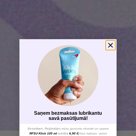
Saņem bezmaksas lubrikantu
savā pasūtījumā!
Bestellwert. Reģistrējies mūsu jaunumu vēstulei un saņem
RFSU Klick 100 ml
(vērtībā
6,90 €
)
bez maksas, veicot