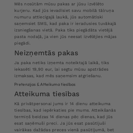
Mēs nosūtām mūsu pakas ar jūsu izvēlēto
kurjeru. Kad jūs ievadīsiet savu mobilā tālruņa
numuru attiecīgajā laukā, jūs automātiski
saņemsiet SMS, kad paka ir ieradusies tuvākajā
izsniegšanas vietā. Paka tiks piegādāta vietējā
pasta nodaļā, ja vien jūs neesat izvēlējies mājas
piegādi.
Neizņemtās pakas
Ja paka netiks izņemta noteiktajā laikā, tiks
iekasēti 19,90 eur, lai segtu mūsu apstrādes
izmaksas, kad mēs saņemsim atgriešanu.
Pretenzijas & Atteikuma tiesības
Atteikuma tiesības
Kā privātpersonai jums ir 14 dienu atteikuma
tiesības, kad iepērkaties pie mums. Atteikšanās
termiņš beidzas 14 dienas pēc dienas, kad jūs
esat saņēmuši preci. Ja jūs esat pasūtījuši
vairākas dažādas preces vienā pasūtījumā, bet