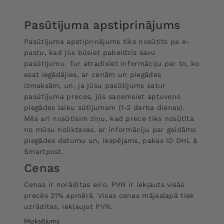
Pasūtījuma apstiprinājums
Pasūtījuma apstiprinājums tiks nosūtīts pa e-
pastu, kad jūs būsiet pabeidzis savu
pasūtījumu. Tur atradīsiet informāciju par to, ko
esat iegādājies, ar cenām un piegādes
izmaksām, un, ja jūsu pasūtījums satur
pasūtījuma preces, jūs saņemsiet aptuveno
piegādes laiku sūtījumam (1-2 darba dienas).
Mēs arī nosūtīsim ziņu, kad prece tiks nosūtīta
no mūsu noliktavas, ar informāciju par gaidāmo
piegādes datumu un, iespējams, pakas ID DHL &
Smartpost.
Cenas
Cenas ir norādītas eiro. PVN ir iekļauts visās
precēs 21% apmērā. Visas cenas mājaslapā tiek
uzrādītas, iekļaujot PVN.
Maksājums