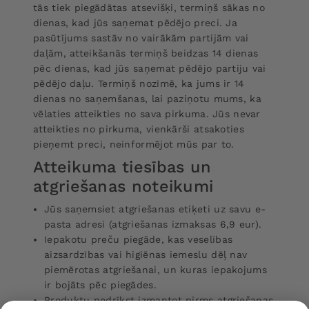
tās tiek piegādātas atsevišķi, termiņš sākas no
dienas, kad jūs saņemat pēdējo preci. Ja
pasūtījums sastāv no vairākām partijām vai
daļām, atteikšanās termiņš beidzas 14 dienas
pēc dienas, kad jūs saņemat pēdējo partiju vai
pēdējo daļu. Termiņš nozīmē, ka jums ir 14
dienas no saņemšanas, lai paziņotu mums, ka
vēlaties atteikties no sava pirkuma. Jūs nevar
atteikties no pirkuma, vienkārši atsakoties
pieņemt preci, neinformējot mūs par to.
Atteikuma tiesības un
atgriešanas noteikumi
Jūs saņemsiet atgriešanas etiķeti uz savu e-
pasta adresi (atgriešanas izmaksas 6,9 eur).
Iepakotu preču piegāde, kas veselības
aizsardzības vai higiēnas iemeslu dēļ nav
piemērotas atgriešanai, un kuras iepakojums
ir bojāts pēc piegādes.
Produktu nedrīkst izmantot pirms atgriešanas