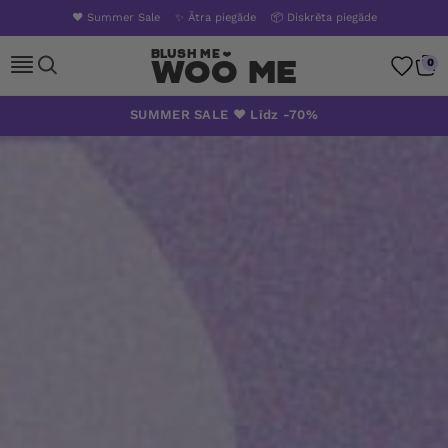
❤️ Summer Sale
✨ Ātra piegāde
📦 Diskrēta piegāde
Woo Me
0
Pāriet
SUMMER SALE ❤️ Līdz -70%
uz
saturu