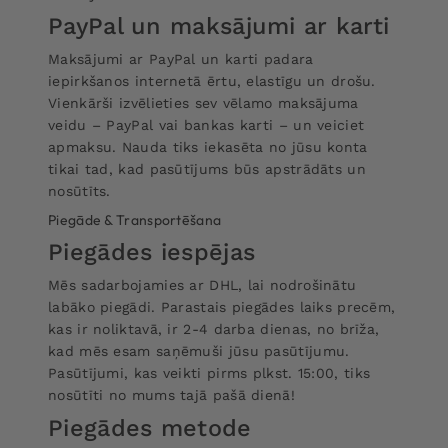
PayPal un maksājumi ar karti
Maksājumi ar PayPal un karti padara
iepirkšanos internetā ērtu, elastīgu un drošu.
Vienkārši izvēlieties sev vēlamo maksājuma
veidu – PayPal vai bankas karti – un veiciet
apmaksu. Nauda tiks iekasēta no jūsu konta
tikai tad, kad pasūtījums būs apstrādāts un
nosūtīts.
Piegāde & Transportēšana
Piegādes iespējas
Mēs sadarbojamies ar DHL, lai nodrošinātu
labāko piegādi. Parastais piegādes laiks precēm,
kas ir noliktavā, ir 2-4 darba dienas, no brīža,
kad mēs esam saņēmuši jūsu pasūtījumu.
Pasūtījumi, kas veikti pirms plkst. 15:00, tiks
nosūtīti no mums tajā pašā dienā!
Piegādes metode