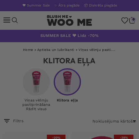
❤️ Summer Sale
✨ Ātra piegāde
📦 Diskrēta piegāde
Woo Me
0
Pāriet
SUMMER SALE ❤️ Līdz -70%
uz
saturu
Home
»
Aptieka un lubrikanti
»
Viņas vēlmju pastiprināšana
»
Klit
KLITORA EĻĻA
Viņas vēlmju
Klitora eļļa
pastiprināšana
Rādīt visus
Filtrs
-20%
-38%