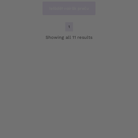
Ielādēt vairāk preču
1
Showing all 11 results