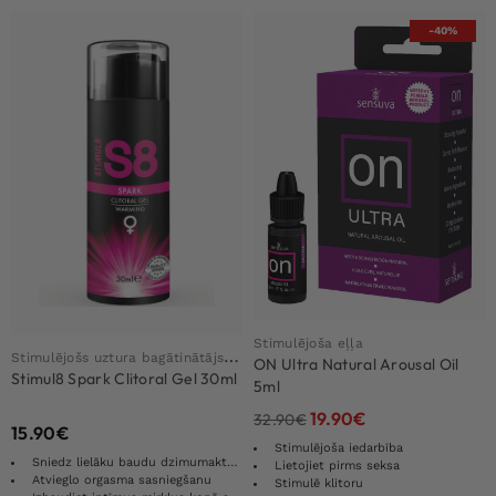
-40%
Stimulējoša eļļa
S
timulējošs uztura bagātinātājs sievietēm
ON Ultra Natural Arousal Oil
Stimul8 Spark Clitoral Gel 30ml
5ml
19.90
€
32.90
€
15.90
€
Stimulējoša iedarbība
Sniedz lielāku baudu dzimumakta laikā
Lietojiet pirms seksa
Atvieglo orgasma sasniegšanu
Stimulē klitoru