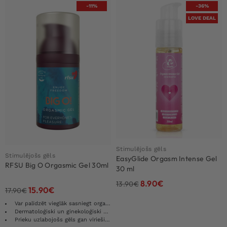
-11%
-36%
LOVE DEAL
Stimulējošs gēls
Stimulējošs gēls
EasyGlide Orgasm Intense Gel
RFSU Big O Orgasmic Gel 30ml
30 ml
8.90
€
13.90
€
15.90
€
17.90
€
Var palīdzēt vieglāk sasniegt orgasmu
Dermatoloģiski un ginekoloģiski pārbaudīts
Prieku uzlabojošs gēls gan vīriešiem, gan sievietēm