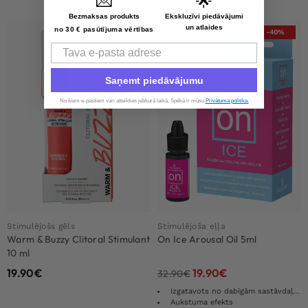
💌
🌟
Nepārspējama cena
Bezmaksas produkts
Ekskluzīvi piedāvājumi
un atlaides
no 30 € pasūtījuma vērtības
-40%
Email
Saņemt piedāvājumu
No šiem e-pastiem vari atteikties jebkurā laikā. Spēkā ir mūsu
Privātuma politika.
Stimulējošs gēls
Stimulējoša eļļa
Warm & Buzzy Clitoral Stimulant
On Ice Arousal Oil 5ml
10 ml
19.90
€
19.90
€
32.90
€
Izgatavots no dabīgām sastāvdaļām
Aukstuma efekts