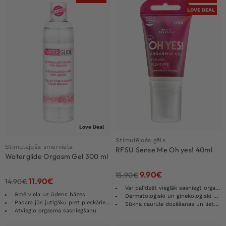
LOVE DEAL
Love Deal
Stimulējošs gēls
Stimulējoša smērviela
RFSU Sense Me Oh yes! 40ml
Waterglide Orgasm Gel 300 ml
9.90
€
15.90
€
11.90
€
14.90
€
Var palīdzēt vieglāk sasniegt orgasmu
Smērviela uz ūdens bāzes
Dermatoloģiski un ginekoloģiski pārbaudīts
Padara jūs jutīgāku pret pieskārienu
Sūkņa caurule dozēšanas un lietošanas optimizēšanai
Atvieglo orgasma sasniegšanu