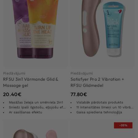
Piedāvājumi
Piedāvājumi
RFSU 3in1 Värmande Glid &
Satisfyer Pro 2 Vibration +
Massage gel
RFSU Glidmedel
20.40
€
77.80
€
Masāžas želeja un smērviela 2in1
Vislabāk pārdotais produkts
Sniedz īpaši ilgstošu, eļļojošu efektu
11 intensitātes līmeņi un 10 vibrācijas funkcijas
Ar sasilšanas efektu
Gaisa spiediena tehnoloģija
-35%