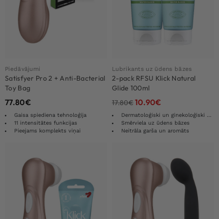
Piedāvājumi
Lubrikants uz ūdens bāzes
Satisfyer Pro 2 + Anti-Bacterial
2-pack RFSU Klick Natural
Toy Bag
Glide 100ml
77.80
€
10.90
€
17.80
€
Gaisa spiediena tehnoloģija
Dermatoloģiski un ginekoloģiski pārbaudīts
11 intensitātes funkcijas
Smērviela uz ūdens bāzes
Pieejams komplekts viņai
Neitrāla garša un aromāts