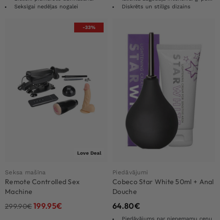
Seksīgai nedēļas nogalei
Diskrēts un stilīgs dizains
-33%
Love Deal
Seksa mašīna
Piedāvājumi
Remote Controlled Sex
Cobeco Star White 50ml + Anal
Machine
Douche
199.95
€
64.80
€
299.90
€
Piedāvājums par pieņemamu cenu