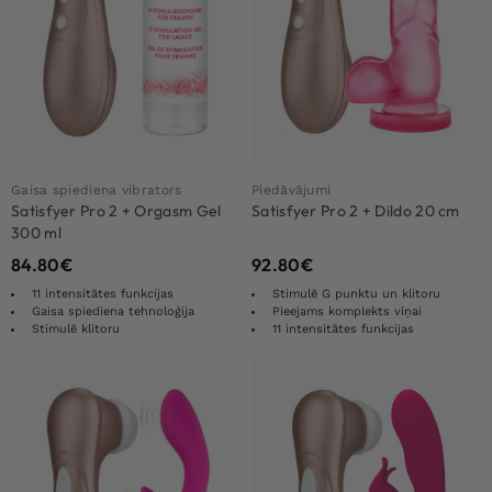
Gaisa spiediena vibrators
Piedāvājumi
Satisfyer Pro 2 + Orgasm Gel
Satisfyer Pro 2 + Dildo 20 cm
300 ml
84.80
€
92.80
€
11 intensitātes funkcijas
Stimulē G punktu un klitoru
Gaisa spiediena tehnoloģija
Pieejams komplekts viņai
Stimulē klitoru
11 intensitātes funkcijas