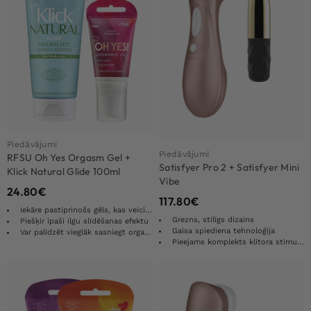
Piedāvājumi
Piedāvājumi
RFSU Oh Yes Orgasm Gel +
Satisfyer Pro 2 + Satisfyer Mini
Klick Natural Glide 100ml
Vibe
24.80
€
117.80
€
Iekāre pastiprinošs gēls, kas veicina sievietes vēlmi
Grezns, stilīgs dizains
Piešķir īpaši ilgu slīdēšanas efektu
Gaisa spiediena tehnoloģija
Var palīdzēt vieglāk sasniegt orgasmu
Pieejams komplekts klitora stimulācijai