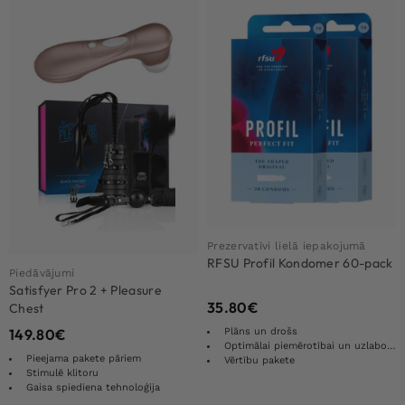
Prezervatīvi lielā iepakojumā
RFSU Profil Kondomer 60-pack
Piedāvājumi
Satisfyer Pro 2 + Pleasure
35.80
€
Chest
Plāns un drošs
149.80
€
Optimālai piemērotībai un uzlabotām sajūtām
Pieejama pakete pāriem
Vērtību pakete
Stimulē klitoru
Gaisa spiediena tehnoloģija