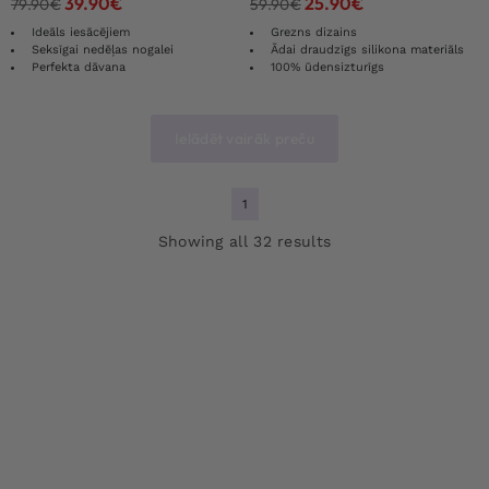
39.90
€
25.90
€
79.90
€
59.90
€
Ideāls iesācējiem
Grezns dizains
Seksīgai nedēļas nogalei
Ādai draudzīgs silikona materiāls
Perfekta dāvana
100% ūdensizturīgs
Ielādēt vairāk preču
1
Showing all 32 results