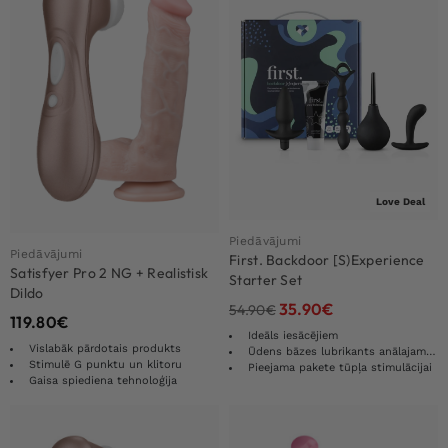
Love Deal
Piedāvājumi
Piedāvājumi
First. Backdoor [S)Experience
Satisfyer Pro 2 NG + Realistisk
Starter Set
Dildo
35.90
€
54.90
€
119.80
€
Ideāls iesācējiem
Vislabāk pārdotais produkts
Ūdens bāzes lubrikants anālajam seksam
Stimulē G punktu un klitoru
Pieejama pakete tūpļa stimulācijai
Gaisa spiediena tehnoloģija