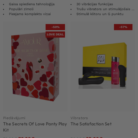
Gaisa spiediena tehnoloģija
30 vibrācijas funkcijas
Populāri zīmoli
Trušu vibrators un stimulējošais gēls
Pieejams komplekts viņai
Stimulē klitoru un G punktu
-50%
-57%
LOVE DEAL
Piedāvājumi
Vibrators
The Secrets Of Love Panty Play
The Satisfaction Set
Kit