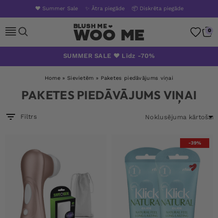
❤️ Summer Sale
✨ Ātra piegāde
📦 Diskrēta piegāde
Woo Me
0
Pāriet
SUMMER SALE ❤️ Līdz -70%
uz
saturu
Home
»
Sievietēm
»
Paketes piedāvājums viņai
PAKETES PIEDĀVĀJUMS VIŅAI
Filtrs
-39%