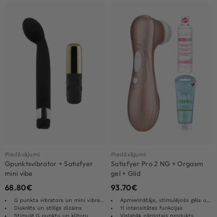
Piedāvājumi
Piedāvājumi
Gpunktsvibrator + Satisfyer
Satisfyer Pro 2 NG + Orgasm
mini vibe
gel + Glid
68.80
€
93.70
€
G punkta vibrators un mini vibrators
Apmierinātājs, stimulējošs gēls un smērviela
Diskrēts un stilīgs dizains
11 intensitātes funkcijas
Stimulē G punktu un klitoru
Vislabāk pārdotais produkts