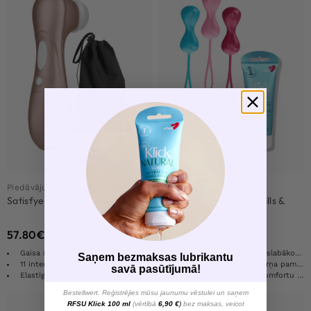
Piedāvājumi
Piedāvājumi
Satisfyer Pro 2 + Toy Bag
Knip-paket Satisfyer balls &
RFSU Glidmedel
57.80
€
57.80
€
Gaisa spiediena tehnoloģija
Regulāra lietošana dod vislabāko rezultātu
Saņem bezmaksas lubrikantu
11 intensitātes funkcijas
Efektīvi vingrinājumi iegurņa pamatnes muskuļiem
savā pasūtījumā!
Elastīga soma jūsu rotaļlietām
Izstrādāts, ņemot vērā komfortu un dizainu
Bestellwert. Reģistrējies mūsu jaunumu vēstulei un saņem
RFSU Klick 100 ml
(vērtībā
6,90 €
)
bez maksas, veicot