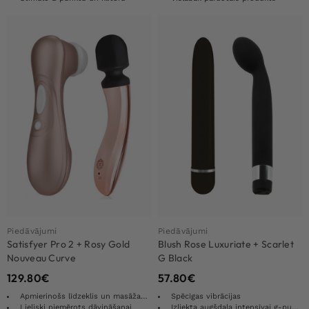
Piedāvājumi
Piedāvājumi
Satisfyer Pro 2 + Rosy Gold
Blush Rose Luxuriate + Scarlet
Nouveau Curve
G Black
129.80
€
57.80
€
Apmierinošs līdzeklis un masāžas zizlis
Spēcīgas vibrācijas
Lieliski piemērots dāvināšanai
Izliekta augšdaļa intensīvai g-punkta stimulācijai