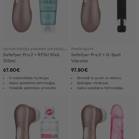
A
pmierinātāja paketes piedāvājums
Piedāvājumi
Satisfyer Pro 2 + RFSU Klick
Satisfyer Pro 2 + G-Spot
100ml
Vibrator
67.80
€
97.80
€
11 intensitātes funkcijas
Stimulē G-punk un klitoru
Gaisa spiediena tehnoloģija
Spēcīgas vibrācijas
Vislabāk pārdotais produkts
Gaisa spiediena tehnoloģija