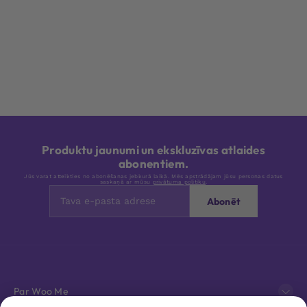
Produktu jaunumi un ekskluzīvas atlaides
abonentiem.
Jūs varat atteikties no abonēšanas jebkurā laikā. Mēs apstrādājam jūsu personas datus
saskaņā ar mūsu
privātuma politiku
.
Abonēt
Par Woo Me