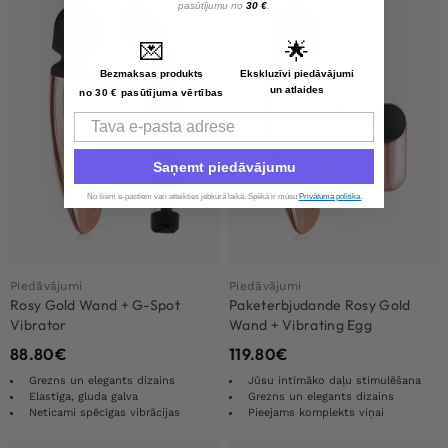
pasūtījumu no
30 €
.
💌
🌟
Bezmaksas produkts
Ekskluzīvi piedāvājumi
un atlaides
no 30 € pasūtījuma vērtības
Email
Saņemt piedāvājumu
No šiem e-pastiem vari atteikties jebkurā laikā. Spēkā ir mūsu
Privātuma politika.
Piedāvājumi
Piedāvājumi
Rosy Gold Wand + G-Spot
Paketerbjudande Rosy Gold
Vibrator
Wand + Vibrating Egg
88.80
€
119.80
€
Grezns un elegants dizains
Jūsu intīmāko daļu stimulēšana
Elastīga, gluda galva
Grezns un elegants dizains
Neticami spēcīgas vibrācijas
Pieejams komplekts viņai