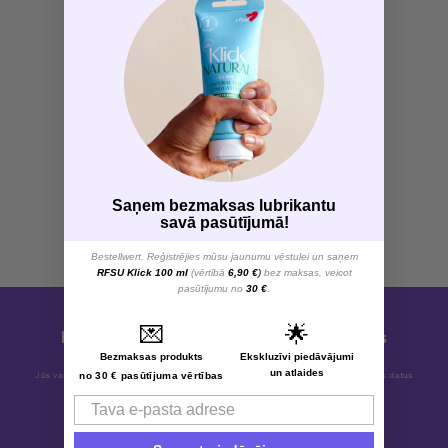
Saņem bezmaksas lubrikantu
savā pasūtījumā!
Bestellwert. Reģistrējies mūsu jaunumu vēstulei un saņem
RFSU Klick 100 ml
(vērtībā
6,90 €
)
bez maksas, veicot
pasūtījumu no
30 €
.
💌
🌟
Produktu jaunumi un ekskluzīvas atlaides
abonentiem.
Bezmaksas produkts
Ekskluzīvi piedāvājumi
un atlaides
no 30 € pasūtījuma vērtības
Jūs varat atteikties no abonēšanas jebkurā laikā. Mēs apstrādājam jūsu personas datus
saskaņā ar mūsu
privātuma politiku
.
Email
Abonēt