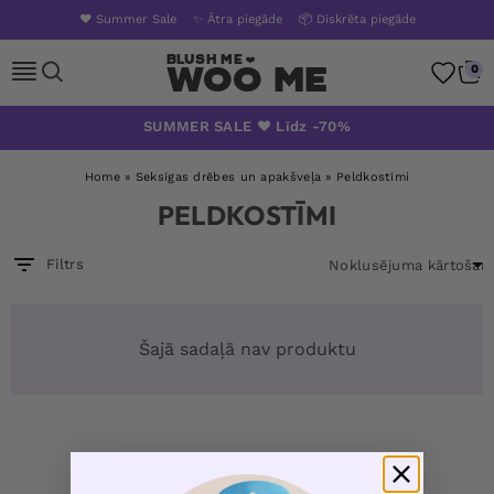
❤️ Summer Sale
✨ Ātra piegāde
📦 Diskrēta piegāde
Woo Me
0
Pāriet
SUMMER SALE ❤️ Līdz -70%
uz
saturu
Home
»
Seksīgas drēbes un apakšveļa
»
Peldkostīmi
PELDKOSTĪMI
Filtrs
Šajā sadaļā nav produktu