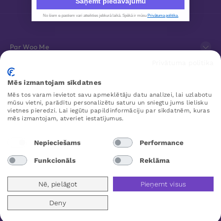
Saņemt piedāvājumu
No šiem e-pastiem vari atteikties jebkurā laikā. Spēkā ir mūsu
Privātuma politika.
Par Woo Me
Privātuma politika
Klientu apkalpošana
Mēs izmantojam sīkdatnes
Mēs tos varam ievietot savu apmeklētāju datu analīzei, lai uzlabotu
Favorīti
mūsu vietni, parādītu personalizētu saturu un sniegtu jums lielisku
vietnes pieredzi. Lai iegūtu papildinformāciju par sīkdatnēm, kuras
mēs izmantojam, atveriet iestatījumus.
WOO ME
Nepieciešams
Performance
Funkcionāls
Reklāma
Latvia
Nē, pielāgot
Pieņemt visus
Deny