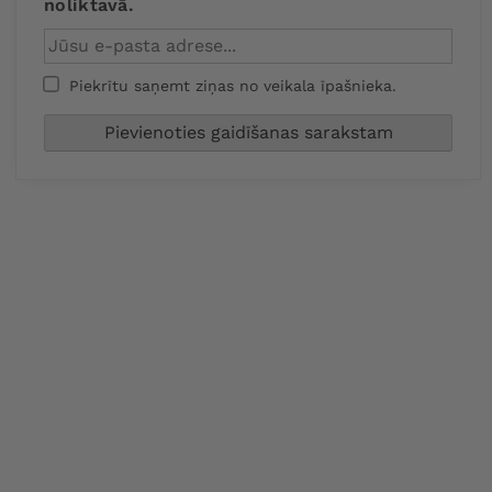
noliktavā.
Piekrītu saņemt ziņas no veikala īpašnieka.