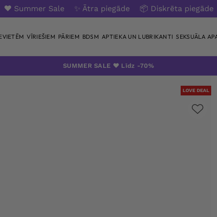
❤️ Summer Sale
✨ Ātra piegāde
📦 Diskrēta piegāde
IEVIETĒM
VĪRIEŠIEM
PĀRIEM
BDSM
APTIEKA UN LUBRIKANTI
SEKSUĀLA AP
SUMMER SALE ❤️ Līdz -70%
LOVE DEAL