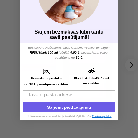
Saņem bezmaksas lubrikantu
savā pasūtījumā!
Bestellwert. Reģistrējies mūsu jaunumu vēstulei un saņem
RFSU Klick 100 ml
(vērtībā
6,90 €
)
bez maksas, veicot
pasūtījumu no
30 €
.
💌
🌟
Bezmaksas produkts
Ekskluzīvi piedāvājumi
un atlaides
no 30 € pasūtījuma vērtības
Email
Saņemt piedāvājumu
No šiem e-pastiem vari atteikties jebkurā laikā. Spēkā ir mūsu
Privātuma politika.