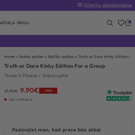
💌
Klientu apkalpošana
0
AKŠVEĻA
ZĪMOLI
Home
»
Seksa spēles
»
Ballīšu spēles
»
Truth or Dare Kinky Edition For a Group
Truth or Dare Kinky Edition For a Group
Tease & Please
/
Seksa spēle
9.90
€
Original
Current
21.90
€
-55%
price
price
Nav noliktavā
was:
is:
21.90€.
9.90€.
Paziņojiet man, kad prece būs atkal