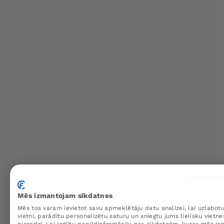
Privātuma
Mēs izmantojam sīkdatnes
Mēs tos varam ievietot savu apmeklētāju datu analīzei, lai uzlabo
vietni, parādītu personalizētu saturu un sniegtu jums lielisku vietne