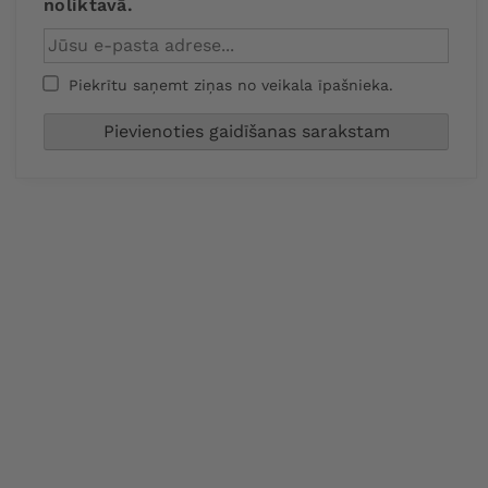
noliktavā.
Piekrītu saņemt ziņas no veikala īpašnieka.