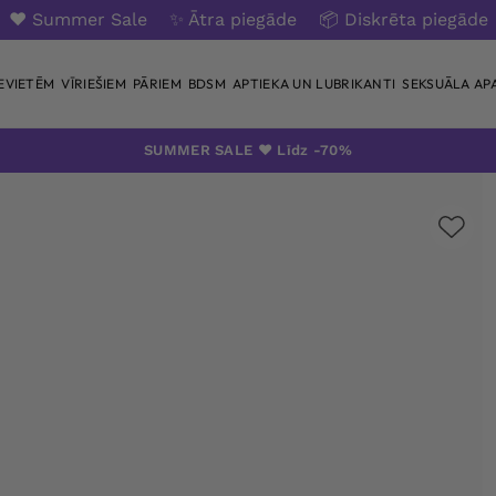
❤️ Summer Sale
✨ Ātra piegāde
📦 Diskrēta piegāde
IEVIETĒM
VĪRIEŠIEM
PĀRIEM
BDSM
APTIEKA UN LUBRIKANTI
SEKSUĀLA AP
SUMMER SALE ❤️ Līdz -70%