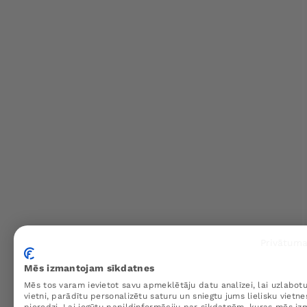
Privātuma
Mēs izmantojam sīkdatnes
Mēs tos varam ievietot savu apmeklētāju datu analīzei, lai uzlabo
vietni, parādītu personalizētu saturu un sniegtu jums lielisku vietne