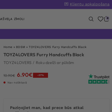
💌
Klientu apkalpošana
0
AKŠVEĻA
ZĪMOLI
Home
»
BDSM
»
TOYZ4LOVERS Furry Handcuffs Black
TOYZ4LOVERS Furry Handcuffs Black
TOYZ4LOVERS
/
Roku dzelži ar pūkām
6.90
€
Original
Current
10.90
€
-37%
price
price
Nav noliktavā
was:
is:
10.90€.
6.90€.
Paziņojiet man, kad prece būs atkal