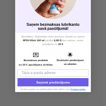
Saņem bezmaksas lubrikantu
savā pasūtījumā!
Bestellwert. Reģistrējies mūsu jaunumu vēstulei un saņem
RFSU Klick 100 ml
(vērtībā
6,90 €
)
bez maksas, veicot
pasūtījumu no
30 €
.
💌
🌟
Bezmaksas produkts
Ekskluzīvi piedāvājumi
un atlaides
no 30 € pasūtījuma vērtības
Email
Saņemt piedāvājumu
No šiem e-pastiem vari atteikties jebkurā laikā. Spēkā ir mūsu
Privātuma politika.