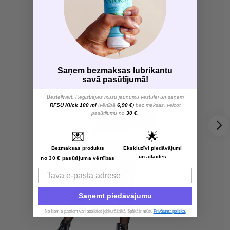
Saņem bezmaksas lubrikantu
savā pasūtījumā!
Bestellwert. Reģistrējies mūsu jaunumu vēstulei un saņem
RFSU Klick 100 ml
(vērtībā
6,90 €
)
bez maksas, veicot
pasūtījumu no
30 €
.
💌
🌟
Bezmaksas produkts
Ekskluzīvi piedāvājumi
un atlaides
no 30 € pasūtījuma vērtības
Email
Saņemt piedāvājumu
No šiem e-pastiem vari atteikties jebkurā laikā. Spēkā ir mūsu
Privātuma politika.