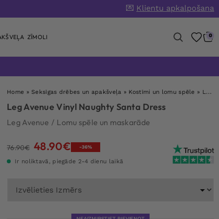
💌
Klientu apkalpošana
0
AKŠVEĻA
ZĪMOLI
Home
»
Seksīgas drēbes un apakšveļa
»
Kostīmi un lomu spēle
»
Leg Avenue Vinyl Naughty Santa Dress
Leg Avenue Vinyl Naughty Santa Dress
Leg Avenue
/
Lomu spēle un maskarāde
48.90
€
Original
Current
76.90
€
-36%
price
price
Ir noliktavā, piegāde 2-4 dienu laikā
was:
is:
76.90€.
48.90€.
NEAIZMIRSTIET PIEVIENOT