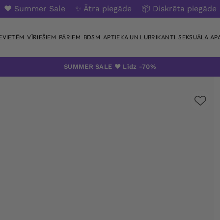
❤️ Summer Sale
✨ Ātra piegāde
📦 Diskrēta piegāde
IEVIETĒM
VĪRIEŠIEM
PĀRIEM
BDSM
APTIEKA UN LUBRIKANTI
SEKSUĀLA AP
SUMMER SALE ❤️ Līdz -70%